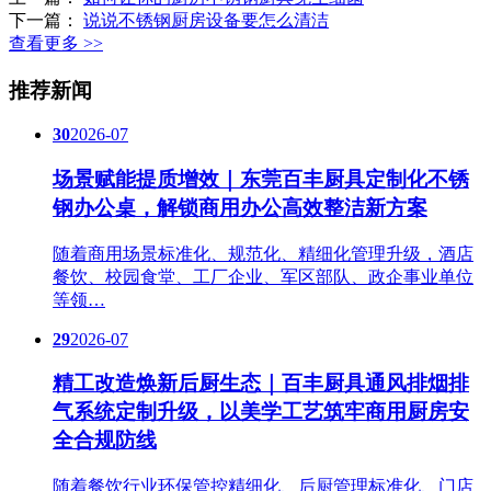
下一篇：
说说不锈钢厨房设备要怎么清洁
查看更多 >>
推荐新闻
30
2026-07
场景赋能提质增效｜东莞百丰厨具定制化不锈
钢办公桌，解锁商用办公高效整洁新方案
随着商用场景标准化、规范化、精细化管理升级，酒店
餐饮、校园食堂、工厂企业、军区部队、政企事业单位
等领…
29
2026-07
精工改造焕新后厨生态｜百丰厨具通风排烟排
气系统定制升级，以美学工艺筑牢商用厨房安
全合规防线
随着餐饮行业环保管控精细化、后厨管理标准化、门店