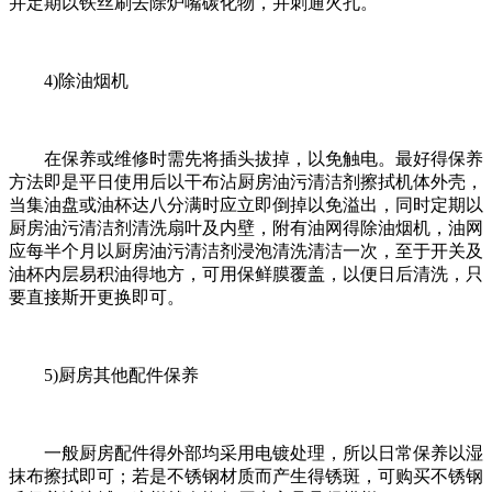
并定期以铁丝刷去除炉嘴碳化物，并刺通火孔。
4)除油烟机
在保养或维修时需先将插头拔掉，以免触电。最好得保养
方法即是平日使用后以干布沾厨房油污清洁剂擦拭机体外壳，
当集油盘或油杯达八分满时应立即倒掉以免溢出，同时定期以
厨房油污清洁剂清洗扇叶及内壁，附有油网得除油烟机，油网
应每半个月以厨房油污清洁剂浸泡清洗清洁一次，至于开关及
油杯内层易积油得地方，可用保鲜膜覆盖，以便日后清洗，只
要直接斯开更换即可。
5)厨房其他配件保养
一般厨房配件得外部均采用电镀处理，所以日常保养以湿
抹布擦拭即可；若是不锈钢材质而产生得锈斑，可购买不锈钢