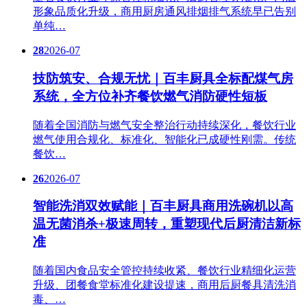
形象品质化升级，商用厨房通风排烟排气系统早已告别
单纯…
28
2026-07
技防筑安、合规无忧｜百丰厨具全标配煤气房
系统，全方位补齐餐饮燃气消防硬性短板
随着全国消防与燃气安全整治行动持续深化，餐饮行业
燃气使用合规化、标准化、智能化已成硬性刚需。传统
餐饮…
26
2026-07
智能洗消双效赋能｜百丰厨具商用洗碗机以高
温无菌消杀+极速周转，重塑现代后厨清洁新标
准
随着国内食品安全管控持续收紧、餐饮行业精细化运营
升级、团餐食堂标准化建设提速，商用后厨餐具清洗消
毒、…