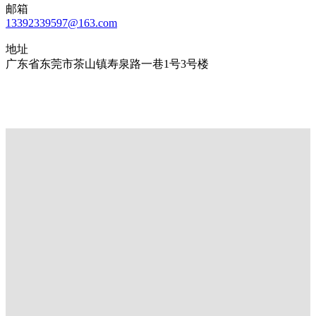
邮箱
13392339597@163.com
地址
广东省东莞市茶山镇寿泉路一巷1号3号楼