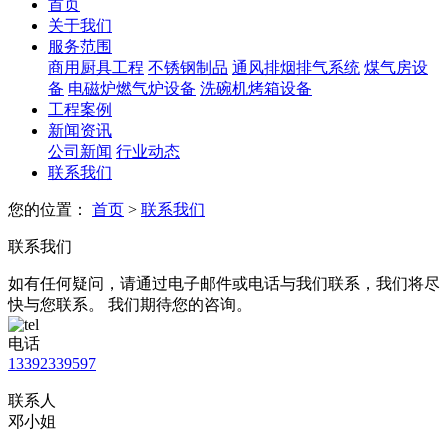
首页
关于我们
服务范围
商用厨具工程
不锈钢制品
通风排烟排气系统
煤气房设
备
电磁炉燃气炉设备
洗碗机烤箱设备
工程案例
新闻资讯
公司新闻
行业动态
联系我们
您的位置：
首页
>
联系我们
联系我们
如有任何疑问，请通过电子邮件或电话与我们联系，我们将尽
快与您联系。 我们期待您的咨询。
电话
13392339597
联系人
邓小姐