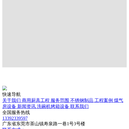
快速导航
关于我们
商用厨具工程
服务范围
不锈钢制品
工程案例
煤气
房设备
新闻资讯
洗碗机烤箱设备
联系我们
全国服务热线
13392339597
广东省东莞市茶山镇寿泉路一巷1号3号楼