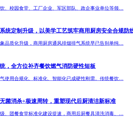
饮、校园食堂、工厂企业、军区部队、政企事业单位等领…
系统定制升级，以美学工艺筑牢商用厨房安全合规防
象品质化升级，商用厨房通风排烟排气系统早已告别单纯…
统，全方位补齐餐饮燃气消防硬性短板
气使用合规化、标准化、智能化已成硬性刚需。传统餐饮…
无菌消杀+极速周转，重塑现代后厨清洁新标准
级、团餐食堂标准化建设提速，商用后厨餐具清洗消毒、…