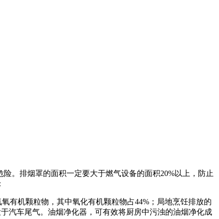
险。排烟罩的面积一定要大于燃气设备的面积20%以上，防止
：
氮氧有机颗粒物，其中氧化有机颗粒物占44%；局地烹饪排放的
大于汽车尾气。油烟净化器，可有效将厨房中污浊的油烟净化成