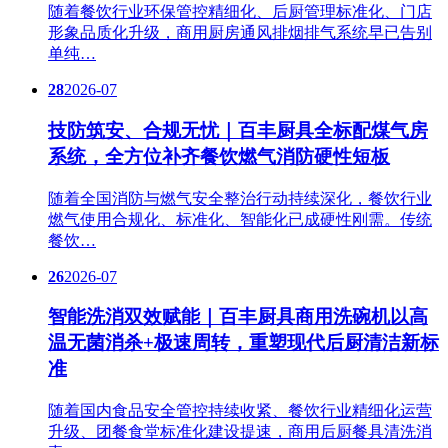
随着餐饮行业环保管控精细化、后厨管理标准化、门店
形象品质化升级，商用厨房通风排烟排气系统早已告别
单纯…
28
2026-07
技防筑安、合规无忧｜百丰厨具全标配煤气房
系统，全方位补齐餐饮燃气消防硬性短板
随着全国消防与燃气安全整治行动持续深化，餐饮行业
燃气使用合规化、标准化、智能化已成硬性刚需。传统
餐饮…
26
2026-07
智能洗消双效赋能｜百丰厨具商用洗碗机以高
温无菌消杀+极速周转，重塑现代后厨清洁新标
准
随着国内食品安全管控持续收紧、餐饮行业精细化运营
升级、团餐食堂标准化建设提速，商用后厨餐具清洗消