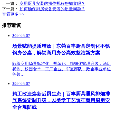
上一篇：
商用厨具安装的操作规程您知道吗？
下一篇：
如何确保厨房设备安装的质量问题？
查看更多 >>
推荐新闻
30
2026-07
场景赋能提质增效｜东莞百丰厨具定制化不锈
钢办公桌，解锁商用办公高效整洁新方案
随着商用场景标准化、规范化、精细化管理升级，酒店
餐饮、校园食堂、工厂企业、军区部队、政企事业单位
等领…
29
2026-07
精工改造焕新后厨生态｜百丰厨具通风排烟排
气系统定制升级，以美学工艺筑牢商用厨房安
全合规防线