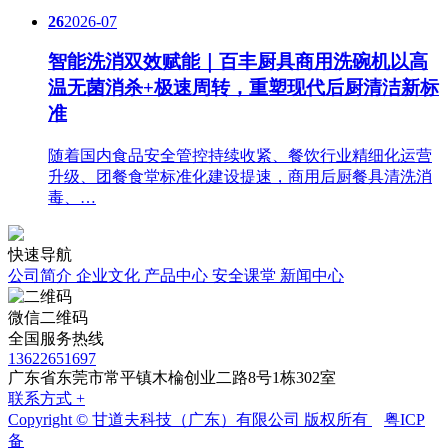
26
2026-07
智能洗消双效赋能｜百丰厨具商用洗碗机以高
温无菌消杀+极速周转，重塑现代后厨清洁新标
准
随着国内食品安全管控持续收紧、餐饮行业精细化运营
升级、团餐食堂标准化建设提速，商用后厨餐具清洗消
毒、…
快速导航
公司简介
企业文化
产品中心
安全课堂
新闻中心
微信二维码
全国服务热线
13622651697
广东省东莞市常平镇木棆创业二路8号1栋302室
联系方式 +
Copyright © 甘道夫科技（广东）有限公司 版权所有
粤ICP
备