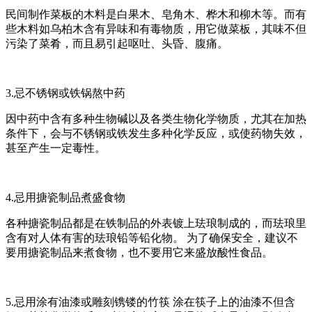
民间制作菜板的木料是白果木、皂角木、桦木和柳木等。而有
些木料如乌柏木含有异味和有毒物质，用它做菜板，其味不但
污染了菜肴，而且易引起呕吐、头昏、腹痛。
3.忌不锈钢或铁锅熬中药
因中药中含有多种生物碱以及各类生物化学物质，尤其在加热
条件下，会与不锈钢或铁发生多种化学反应，或使药物失效，
甚至产生一定毒性。
4.忌用搪瓷制品煮盛食物
各种搪瓷制品都是在铁制品的外表镀上珐琅制成的，而珐琅里
含有对人体有害的珐琅铅等铅化物。 为了确保安全，建议不
要用搪瓷制品来煮食物，也不要用它来盛放酸性食品。
5.忌用涂有油漆或雕刻镌镂的竹筷 涂在筷子上的油漆不但含