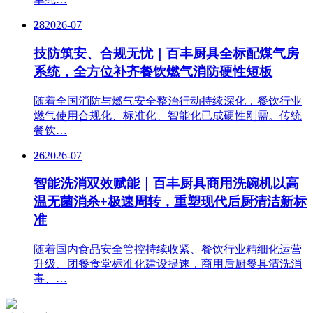
28
2026-07
技防筑安、合规无忧｜百丰厨具全标配煤气房
系统，全方位补齐餐饮燃气消防硬性短板
随着全国消防与燃气安全整治行动持续深化，餐饮行业
燃气使用合规化、标准化、智能化已成硬性刚需。传统
餐饮…
26
2026-07
智能洗消双效赋能｜百丰厨具商用洗碗机以高
温无菌消杀+极速周转，重塑现代后厨清洁新标
准
随着国内食品安全管控持续收紧、餐饮行业精细化运营
升级、团餐食堂标准化建设提速，商用后厨餐具清洗消
毒、…