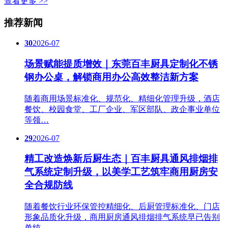
查看更多 >>
推荐新闻
30
2026-07
场景赋能提质增效｜东莞百丰厨具定制化不锈
钢办公桌，解锁商用办公高效整洁新方案
随着商用场景标准化、规范化、精细化管理升级，酒店
餐饮、校园食堂、工厂企业、军区部队、政企事业单位
等领…
29
2026-07
精工改造焕新后厨生态｜百丰厨具通风排烟排
气系统定制升级，以美学工艺筑牢商用厨房安
全合规防线
随着餐饮行业环保管控精细化、后厨管理标准化、门店
形象品质化升级，商用厨房通风排烟排气系统早已告别
单纯…