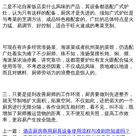
二是不论自家饭店卖什么风味的产品，其设备都选配广式炉
灶，认为只有这样的配备，厨房才是先进的。须知广式炉灶是
与粤菜的烹调方法、成品特色相配套的。广灶的总体特点是火
力猛、易调节、好控制，适合于旺火速成的粤菜烹制。
可现在有许多经营淮扬菜、海派菜或者杭州菜的菜馆，仍选配
广灶着实为难了不少厨师。殊不知，淮扬菜擅长炖、焖、煨、
海派菜浓油赤酱，讲究靠功，这都需要炉灶有支火眼配合猛火
使用等等。不考虑这些因素，不仅成品风味、质地难以地道，
而且对燃料、厨师劳动力的浪费也是惊人的。
三，只要是提到改善厨师的工作环境，厨房要做到先进整齐，
就无节制地扩大面积，拓展空间。不仅如此，还把偌大的一个
厨房进行无限分隔，各作业间互相封闭，看不见，叫不应，既
增加了厨师搬运货物的距离，又不便互相关照，提高工作效
率，更容易产生按全隐患。
上一篇：
酒店厨房商用厨具设备使用流程与准则您知道吗？