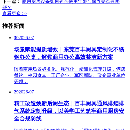
下一篇：
商用厨房设备如何延长使用年限与保养要点有哪
些？
查看更多 >>
推荐新闻
30
2026-07
场景赋能提质增效｜东莞百丰厨具定制化不锈
钢办公桌，解锁商用办公高效整洁新方案
随着商用场景标准化、规范化、精细化管理升级，酒店
餐饮、校园食堂、工厂企业、军区部队、政企事业单位
等领…
29
2026-07
精工改造焕新后厨生态｜百丰厨具通风排烟排
气系统定制升级，以美学工艺筑牢商用厨房安
全合规防线