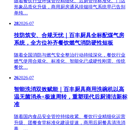
随着餐饮行业环保管控精细化、后厨管理标准化、门店
形象品质化升级，商用厨房通风排烟排气系统早已告别
单纯…
28
2026-07
技防筑安、合规无忧｜百丰厨具全标配煤气房
系统，全方位补齐餐饮燃气消防硬性短板
随着全国消防与燃气安全整治行动持续深化，餐饮行业
燃气使用合规化、标准化、智能化已成硬性刚需。传统
餐饮…
26
2026-07
智能洗消双效赋能｜百丰厨具商用洗碗机以高
温无菌消杀+极速周转，重塑现代后厨清洁新标
准
随着国内食品安全管控持续收紧、餐饮行业精细化运营
升级、团餐食堂标准化建设提速，商用后厨餐具清洗消
毒、…