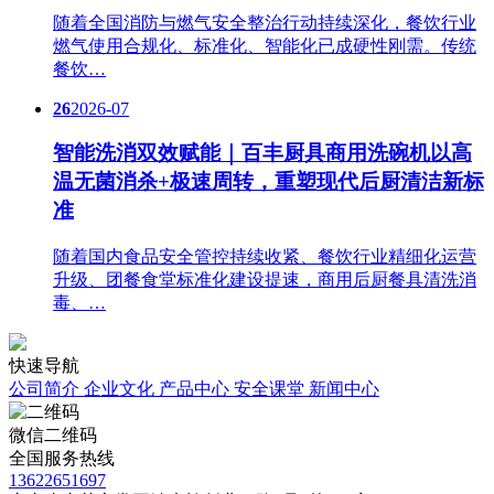
随着全国消防与燃气安全整治行动持续深化，餐饮行业
燃气使用合规化、标准化、智能化已成硬性刚需。传统
餐饮…
26
2026-07
智能洗消双效赋能｜百丰厨具商用洗碗机以高
温无菌消杀+极速周转，重塑现代后厨清洁新标
准
随着国内食品安全管控持续收紧、餐饮行业精细化运营
升级、团餐食堂标准化建设提速，商用后厨餐具清洗消
毒、…
快速导航
公司简介
企业文化
产品中心
安全课堂
新闻中心
微信二维码
全国服务热线
13622651697