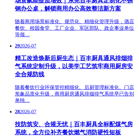
场景赋能提质增效｜东莞百丰厨具定制化不锈
钢办公桌，解锁商用办公高效整洁新方案
随着商用场景标准化、规范化、精细化管理升级，酒店
餐饮、校园食堂、工厂企业、军区部队、政企事业单位
等领…
29
2026-07
精工改造焕新后厨生态｜百丰厨具通风排烟排
气系统定制升级，以美学工艺筑牢商用厨房安
全合规防线
随着餐饮行业环保管控精细化、后厨管理标准化、门店
形象品质化升级，商用厨房通风排烟排气系统早已告别
单纯…
28
2026-07
技防筑安、合规无忧｜百丰厨具全标配煤气房
系统，全方位补齐餐饮燃气消防硬性短板