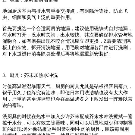
地漏厨房室内与排水管重要交接点，有阻隔污染物、防止飞
虫、细菌和臭气上泛的重要作用。
首先要挑选一个合适厨房的地漏，建议使用磁铁式自封地漏，
有水时打开，没水时关闭，出水较快。其次要确保排水管与地
漏吻合，如有磨损出现不咬合情况应立即更换，Z后要清理隔
板上的杂物、拆开清洗地漏，用毛刷对地漏各部件进行洗刷，
对下水道进行消毒除臭处理后再将地漏重新安装好。
3、厨具：芥末加热水冲洗
时值高温潮湿暴雨天气，厨房的厨具尤其是砧板很容易霉点，
锅子用久了也终究有油味，即便日常用洗洁精也没有太大作
用，严重的甚至连墙壁也会在高温烤炙之下散发出一阵难以言
说的霉味。
洗厨具的时候在热水中加入少许芥末配成芥末水冲洗擦拭一遍
擦干水分，可以有效去除霉味，同时可以明显地减少和抑制霉
斑的出现;另外像砧板这种时常碰到生肉的厨具，应该每周用