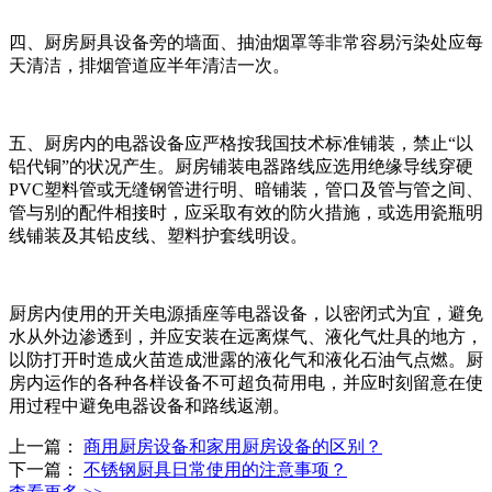
四、厨房厨具设备旁的墙面、抽油烟罩等非常容易污染处应每
天清洁，排烟管道应半年清洁一次。
五、厨房内的电器设备应严格按我国技术标准铺装，禁止“以
铝代铜”的状况产生。厨房铺装电器路线应选用绝缘导线穿硬
PVC塑料管或无缝钢管进行明、暗铺装，管口及管与管之间、
管与别的配件相接时，应采取有效的防火措施，或选用瓷瓶明
线铺装及其铅皮线、塑料护套线明设。
厨房内使用的开关电源插座等电器设备，以密闭式为宜，避免
水从外边渗透到，并应安装在远离煤气、液化气灶具的地方，
以防打开时造成火苗造成泄露的液化气和液化石油气点燃。厨
房内运作的各种各样设备不可超负荷用电，并应时刻留意在使
用过程中避免电器设备和路线返潮。
上一篇：
商用厨房设备和家用厨房设备的区别？
下一篇：
不锈钢厨具日常使用的注意事项？