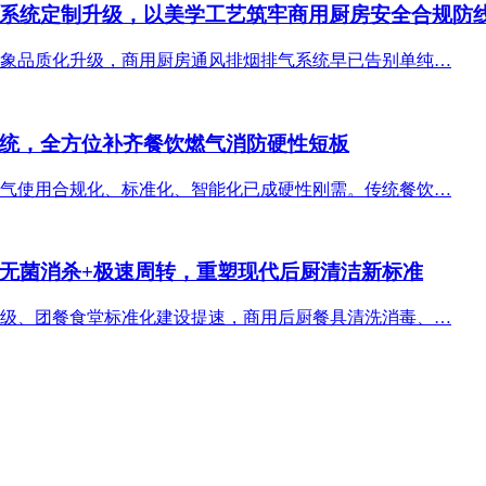
系统定制升级，以美学工艺筑牢商用厨房安全合规防
象品质化升级，商用厨房通风排烟排气系统早已告别单纯…
统，全方位补齐餐饮燃气消防硬性短板
气使用合规化、标准化、智能化已成硬性刚需。传统餐饮…
无菌消杀+极速周转，重塑现代后厨清洁新标准
级、团餐食堂标准化建设提速，商用后厨餐具清洗消毒、…