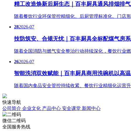
精工改造焕新后厨生态｜百丰厨具通风排烟排气
随着餐饮行业环保管控精细化、后厨管理标准化、门店形
28
2026-07
技防筑安、合规无忧｜百丰厨具全标配煤气房系
随着全国消防与燃气安全整治行动持续深化，餐饮行业燃
26
2026-07
智能洗消双效赋能｜百丰厨具商用洗碗机以高温
随着国内食品安全管控持续收紧、餐饮行业精细化运营升
快速导航
公司简介
企业文化
产品中心
安全课堂
新闻中心
微信二维码
全国服务热线