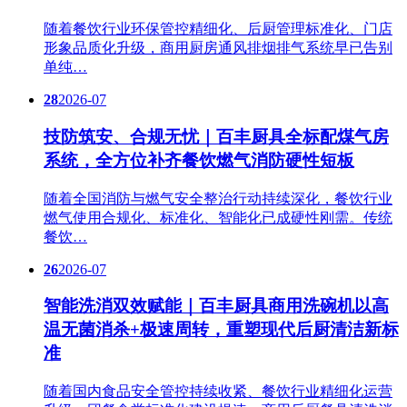
随着餐饮行业环保管控精细化、后厨管理标准化、门店
形象品质化升级，商用厨房通风排烟排气系统早已告别
单纯…
28
2026-07
技防筑安、合规无忧｜百丰厨具全标配煤气房
系统，全方位补齐餐饮燃气消防硬性短板
随着全国消防与燃气安全整治行动持续深化，餐饮行业
燃气使用合规化、标准化、智能化已成硬性刚需。传统
餐饮…
26
2026-07
智能洗消双效赋能｜百丰厨具商用洗碗机以高
温无菌消杀+极速周转，重塑现代后厨清洁新标
准
随着国内食品安全管控持续收紧、餐饮行业精细化运营