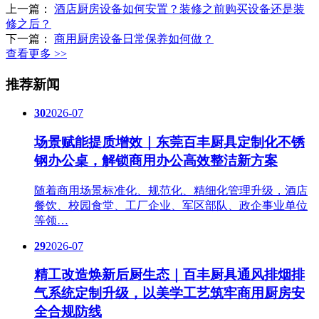
上一篇：
酒店厨房设备如何安置？装修之前购买设备还是装
修之后？
下一篇：
商用厨房设备日常保养如何做？
查看更多 >>
推荐新闻
30
2026-07
场景赋能提质增效｜东莞百丰厨具定制化不锈
钢办公桌，解锁商用办公高效整洁新方案
随着商用场景标准化、规范化、精细化管理升级，酒店
餐饮、校园食堂、工厂企业、军区部队、政企事业单位
等领…
29
2026-07
精工改造焕新后厨生态｜百丰厨具通风排烟排
气系统定制升级，以美学工艺筑牢商用厨房安
全合规防线