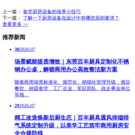
上一篇：
食堂厨房设备的保养小技巧
下一篇：
了解一下厨房设备在设计中有哪些原则要求？
查看更多 >>
推荐新闻
30
2026-07
场景赋能提质增效｜东莞百丰厨具定制化不锈
钢办公桌，解锁商用办公高效整洁新方案
随着商用场景标准化、规范化、精细化管理升级，酒店
餐饮、校园食堂、工厂企业、军区部队、政企事业单位
等领…
29
2026-07
精工改造焕新后厨生态｜百丰厨具通风排烟排
气系统定制升级，以美学工艺筑牢商用厨房安
全合规防线