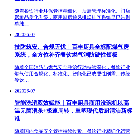
随着餐饮行业环保管控精细化、后厨管理标准化、门店
形象品质化升级，商用厨房通风排烟排气系统早已告别
单纯…
28
2026-07
技防筑安、合规无忧｜百丰厨具全标配煤气房
系统，全方位补齐餐饮燃气消防硬性短板
随着全国消防与燃气安全整治行动持续深化，餐饮行业
燃气使用合规化、标准化、智能化已成硬性刚需。传统
餐饮…
26
2026-07
智能洗消双效赋能｜百丰厨具商用洗碗机以高
温无菌消杀+极速周转，重塑现代后厨清洁新标
准
随着国内食品安全管控持续收紧、餐饮行业精细化运营