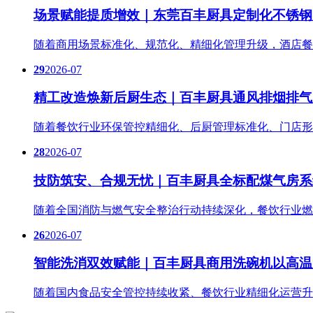
场景赋能提质增效｜东莞百丰厨具定制化不锈钢
随着商用场景标准化、规范化、精细化管理升级，酒店餐
29
2026-07
精工改造焕新后厨生态｜百丰厨具通风排烟排气
随着餐饮行业环保管控精细化、后厨管理标准化、门店形
28
2026-07
技防筑安、合规无忧｜百丰厨具全标配煤气房系
随着全国消防与燃气安全整治行动持续深化，餐饮行业燃
26
2026-07
智能洗消双效赋能｜百丰厨具商用洗碗机以高温
随着国内食品安全管控持续收紧、餐饮行业精细化运营升