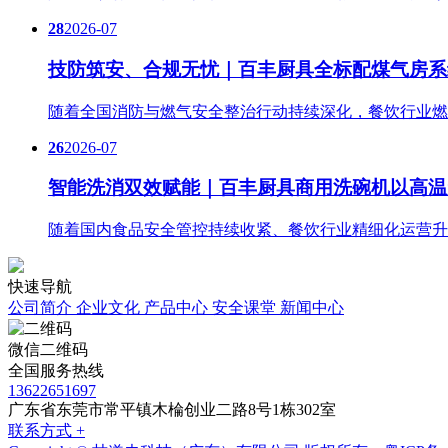
28
2026-07
技防筑安、合规无忧｜百丰厨具全标配煤气房系
随着全国消防与燃气安全整治行动持续深化，餐饮行业燃
26
2026-07
智能洗消双效赋能｜百丰厨具商用洗碗机以高温
随着国内食品安全管控持续收紧、餐饮行业精细化运营升
快速导航
公司简介
企业文化
产品中心
安全课堂
新闻中心
微信二维码
全国服务热线
13622651697
广东省东莞市常平镇木棆创业二路8号1栋302室
联系方式 +