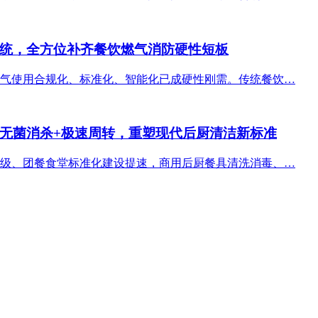
统，全方位补齐餐饮燃气消防硬性短板
气使用合规化、标准化、智能化已成硬性刚需。传统餐饮…
无菌消杀+极速周转，重塑现代后厨清洁新标准
级、团餐食堂标准化建设提速，商用后厨餐具清洗消毒、…