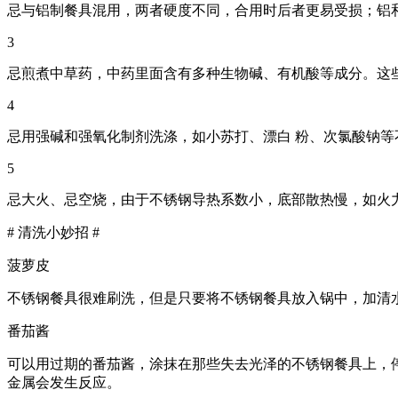
忌与铝制餐具混用，两者硬度不同，合用时后者更易受损；铝
3
忌煎煮中草药，中药里面含有多种生物碱、有机酸等成分。这
4
忌用强碱和强氧化制剂洗涤，如小苏打、漂白 粉、次氯酸钠
5
忌大火、忌空烧，由于不锈钢导热系数小，底部散热慢，如火
# 清洗小妙招 #
菠萝皮
不锈钢餐具很难刷洗，但是只要将不锈钢餐具放入锅中，加清
番茄酱
可以用过期的番茄酱，涂抹在那些失去光泽的不锈钢餐具上，
金属会发生反应。