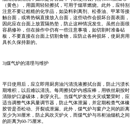
（黄色），用圆周轻轻擦拭，可用于烟草燃烧。此外，应特别
注意不要让粗糙的化学品，如染料剥离剂、松香油、甲苯等接
触台面，或将热锅直接放入台面，这些动作会损坏台面表面，
因此应在台面上放置隔热垫，防止这种情况发生。虽然台面很
容易修补，但在操作中仍有一些注意事项，如切割时准备砧
板，不要直接在台面上切割食物，应防止各种损坏，使厨房用
具长久保持新的。
3)煤气炉的清理与维护
平日使用后，应立即用厨房油污清洗液擦拭台面，防止污渍长
期堆积，以后难以清洗。每周擦拭炉内感应棒，用铁丝刷按时
清除炉口渗碳体，刺穿火孔。当煤气炉发生火灾或繁荣时，应
适当调整气体风量调节器，防止气体泄漏，并定期检查气体橡
胶管是否松动、开裂或泄漏。此外，煤气炉与窗户之间的距离
至少为30厘米，防止风吹灭炉火，而煤气炉与吊柜油烟机之间
的距离为60-75厘米。