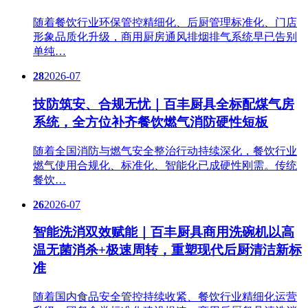
随着餐饮行业环保管控精细化、后厨管理标准化、门店
形象品质化升级，商用厨房通风排烟排气系统早已告别
单纯…
28
2026-07
技防筑安、合规无忧｜百丰厨具全标配煤气房
系统，全方位补齐餐饮燃气消防硬性短板
随着全国消防与燃气安全整治行动持续深化，餐饮行业
燃气使用合规化、标准化、智能化已成硬性刚需。传统
餐饮…
26
2026-07
智能洗消双效赋能｜百丰厨具商用洗碗机以高
温无菌消杀+极速周转，重塑现代后厨清洁新标
准
随着国内食品安全管控持续收紧、餐饮行业精细化运营