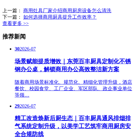
上一篇：
商用灶具厂家介绍商用厨房设备怎么清洗
下一篇：
如何选择商用厨具提升工作效率？
查看更多 >>
推荐新闻
30
2026-07
场景赋能提质增效｜东莞百丰厨具定制化不锈
钢办公桌，解锁商用办公高效整洁新方案
随着商用场景标准化、规范化、精细化管理升级，酒店
餐饮、校园食堂、工厂企业、军区部队、政企事业单位
等领…
29
2026-07
精工改造焕新后厨生态｜百丰厨具通风排烟排
气系统定制升级，以美学工艺筑牢商用厨房安
全合规防线