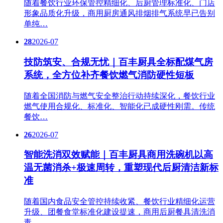
随着餐饮行业环保管控精细化、后厨管理标准化、门店
形象品质化升级，商用厨房通风排烟排气系统早已告别
单纯…
28
2026-07
技防筑安、合规无忧｜百丰厨具全标配煤气房
系统，全方位补齐餐饮燃气消防硬性短板
随着全国消防与燃气安全整治行动持续深化，餐饮行业
燃气使用合规化、标准化、智能化已成硬性刚需。传统
餐饮…
26
2026-07
智能洗消双效赋能｜百丰厨具商用洗碗机以高
温无菌消杀+极速周转，重塑现代后厨清洁新标
准
随着国内食品安全管控持续收紧、餐饮行业精细化运营
升级、团餐食堂标准化建设提速，商用后厨餐具清洗消
毒、…