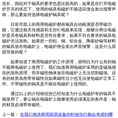
也长，因此对于锅具的要求也是比较高的，如果是在打开电磁
炉开关的状态下，使用的锅具电磁炉不能适应便会发出报警声
响，那么要如何选择电磁炉锅具呢？
目前市面上的商用电磁炉都有锅具自动检测是否带磁功
能，它通过相关传感器和主控IC电路来实现，能够分辨出电磁
炉是否有锅具和材料是否符合要求，如果不符合要求的锅具电
磁炉无法加热。如果把一些铝、铜、铝合金、陶瓷砂锅等材料
的锅具放在电磁炉上，电磁炉便会发出声音报警，这是什么原
因导致的呢？
如果知道了商用电磁炉的工作原理，就明白为什么有的锅
不能再电磁炉上使用了。我们知道商用电磁炉采用的是磁场感
应的加热原理，而非磁性物体放在电磁炉上无法切割磁场。还
有的材质虽然带有磁性但如果磁性过小也无法使电磁炉正常工
作。不带磁性的锅具是不能在电磁炉上使用的。
通过以上的介绍相信您已经知道为什么电磁炉有的锅具不
能使用了，要让锅在电磁炉上能够使用必须满足的条件是：锅
的材质必须带有磁性。
上一篇：
在我们挑选商用厨房设备的时候你们都会考虑到哪