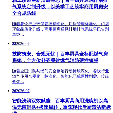
精工改造焕新后厨生态｜百丰厨具通风排烟排
气系统定制升级，以美学工艺筑牢商用厨房安
全合规防线
随着餐饮行业环保管控精细化、后厨管理标准化、门店
形象品质化升级，商用厨房通风排烟排气系统早已告别
单纯…
28
2026-07
技防筑安、合规无忧｜百丰厨具全标配煤气房
系统，全方位补齐餐饮燃气消防硬性短板
随着全国消防与燃气安全整治行动持续深化，餐饮行业
燃气使用合规化、标准化、智能化已成硬性刚需。传统
餐饮…
26
2026-07
智能洗消双效赋能｜百丰厨具商用洗碗机以高
温无菌消杀+极速周转，重塑现代后厨清洁新标