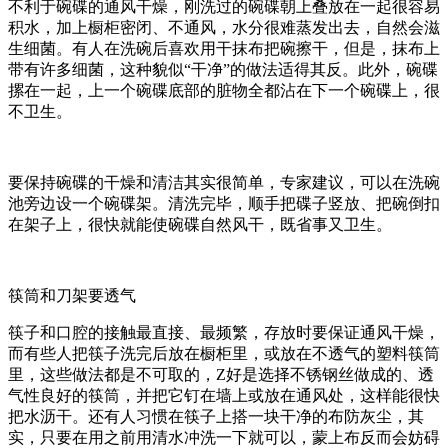
不利于碗碟的通风干燥，刚洗过的碗碟朝上叠放在一起很容易
积水，加上橱柜密闭、不通风，水分很难蒸发出去，自然会滋
生细菌。有人在洗碗后喜欢用干抹布把碗擦干，但是，抹布上
带有许多细菌，这种貌似“干净”的做法适得其反。此外，碗碟
摞在一起，上一个碗碟底部的脏物全都沾在下一个碗碟上，很
不卫生。
要保持碗碟的干燥和清洁其实很简单，专家建议，可以在洗碗
池旁边设一个碗碟架。清洗完毕，顺手把碟子竖放、把碗倒扣
在架子上，很快就能使碗碟自然风干，既省事又卫生。
筷筒和刀架要透气
筷子和口腔的接触最直接、最频繁，存放时要保证通风干燥，
而有些人把筷子洗完后放在橱柜里，或放在不透气的塑料筷筒
里，这些做法都是不可取的，Z好是选择不锈钢丝做成的、透
气性良好的筷筒，并把它钉在墙上或放在通风处，这样能很快
把水沥干。还有人习惯在筷子上搭一块干净的布防灰尘，其
实，只要在用之前用清水冲洗一下就可以，蒙上布反而会妨碍