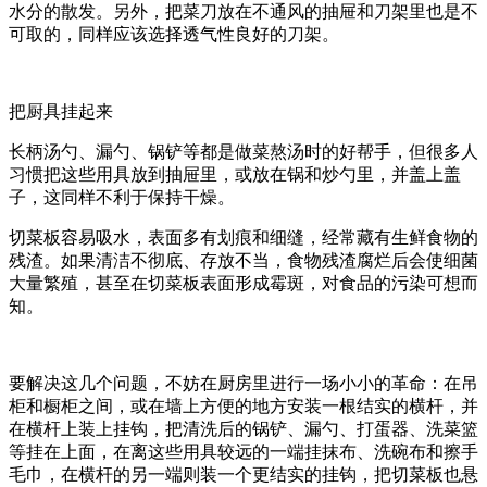
水分的散发。另外，把菜刀放在不通风的抽屉和刀架里也是不
可取的，同样应该选择透气性良好的刀架。
把厨具挂起来
长柄汤勺、漏勺、锅铲等都是做菜熬汤时的好帮手，但很多人
习惯把这些用具放到抽屉里，或放在锅和炒勺里，并盖上盖
子，这同样不利于保持干燥。
切菜板容易吸水，表面多有划痕和细缝，经常藏有生鲜食物的
残渣。如果清洁不彻底、存放不当，食物残渣腐烂后会使细菌
大量繁殖，甚至在切菜板表面形成霉斑，对食品的污染可想而
知。
要解决这几个问题，不妨在厨房里进行一场小小的革命：在吊
柜和橱柜之间，或在墙上方便的地方安装一根结实的横杆，并
在横杆上装上挂钩，把清洗后的锅铲、漏勺、打蛋器、洗菜篮
等挂在上面，在离这些用具较远的一端挂抹布、洗碗布和擦手
毛巾，在横杆的另一端则装一个更结实的挂钩，把切菜板也悬