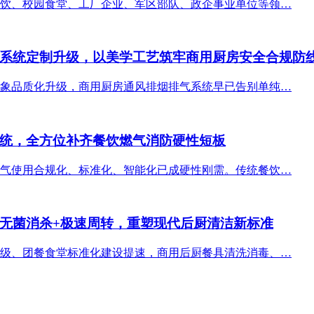
饮、校园食堂、工厂企业、军区部队、政企事业单位等领…
系统定制升级，以美学工艺筑牢商用厨房安全合规防
象品质化升级，商用厨房通风排烟排气系统早已告别单纯…
统，全方位补齐餐饮燃气消防硬性短板
气使用合规化、标准化、智能化已成硬性刚需。传统餐饮…
无菌消杀+极速周转，重塑现代后厨清洁新标准
级、团餐食堂标准化建设提速，商用后厨餐具清洗消毒、…