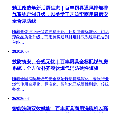
精工改造焕新后厨生态｜百丰厨具通风排烟排
气系统定制升级，以美学工艺筑牢商用厨房安
全合规防线
随着餐饮行业环保管控精细化、后厨管理标准化、门店
形象品质化升级，商用厨房通风排烟排气系统早已告别
单纯…
28
2026-07
技防筑安、合规无忧｜百丰厨具全标配煤气房
系统，全方位补齐餐饮燃气消防硬性短板
随着全国消防与燃气安全整治行动持续深化，餐饮行业
燃气使用合规化、标准化、智能化已成硬性刚需。传统
餐饮…
26
2026-07
智能洗消双效赋能｜百丰厨具商用洗碗机以高