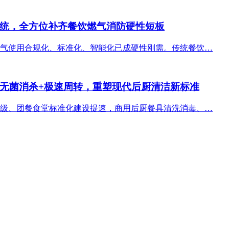
统，全方位补齐餐饮燃气消防硬性短板
气使用合规化、标准化、智能化已成硬性刚需。传统餐饮…
无菌消杀+极速周转，重塑现代后厨清洁新标准
级、团餐食堂标准化建设提速，商用后厨餐具清洗消毒、…