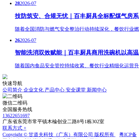
28
2026-07
技防筑安、合规无忧｜百丰厨具全标配煤气房系
随着全国消防与燃气安全整治行动持续深化，餐饮行业燃
26
2026-07
智能洗消双效赋能｜百丰厨具商用洗碗机以高温
随着国内食品安全管控持续收紧、餐饮行业精细化运营升
快速导航
公司简介
企业文化
产品中心
安全课堂
新闻中心
微信二维码
全国服务热线
13622651697
广东省东莞市常平镇木棆创业二路8号1栋302室
联系方式 +
Copyright © 甘道夫科技（广东）有限公司 版权所有
粤ICP备