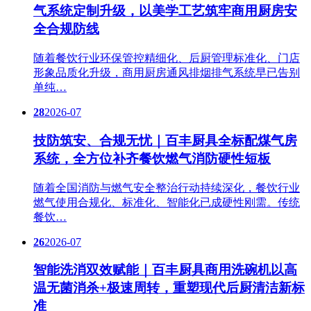
气系统定制升级，以美学工艺筑牢商用厨房安
全合规防线
随着餐饮行业环保管控精细化、后厨管理标准化、门店
形象品质化升级，商用厨房通风排烟排气系统早已告别
单纯…
28
2026-07
技防筑安、合规无忧｜百丰厨具全标配煤气房
系统，全方位补齐餐饮燃气消防硬性短板
随着全国消防与燃气安全整治行动持续深化，餐饮行业
燃气使用合规化、标准化、智能化已成硬性刚需。传统
餐饮…
26
2026-07
智能洗消双效赋能｜百丰厨具商用洗碗机以高
温无菌消杀+极速周转，重塑现代后厨清洁新标
准