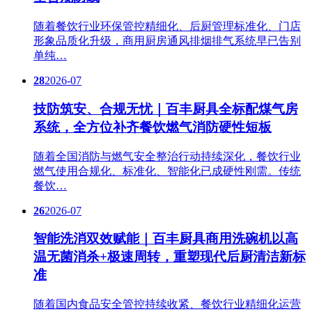
随着餐饮行业环保管控精细化、后厨管理标准化、门店
形象品质化升级，商用厨房通风排烟排气系统早已告别
单纯…
28
2026-07
技防筑安、合规无忧｜百丰厨具全标配煤气房
系统，全方位补齐餐饮燃气消防硬性短板
随着全国消防与燃气安全整治行动持续深化，餐饮行业
燃气使用合规化、标准化、智能化已成硬性刚需。传统
餐饮…
26
2026-07
智能洗消双效赋能｜百丰厨具商用洗碗机以高
温无菌消杀+极速周转，重塑现代后厨清洁新标
准
随着国内食品安全管控持续收紧、餐饮行业精细化运营