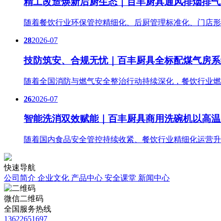
精工改造焕新后厨生态｜百丰厨具通风排烟排气
随着餐饮行业环保管控精细化、后厨管理标准化、门店形
28
2026-07
技防筑安、合规无忧｜百丰厨具全标配煤气房系
随着全国消防与燃气安全整治行动持续深化，餐饮行业燃
26
2026-07
智能洗消双效赋能｜百丰厨具商用洗碗机以高温
随着国内食品安全管控持续收紧、餐饮行业精细化运营升
快速导航
公司简介
企业文化
产品中心
安全课堂
新闻中心
微信二维码
全国服务热线
13622651697