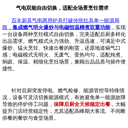
气电双能自由切换，适配全场景烹饪需求
百丰厨具气电两用炉具打破传统灶具单一能源局
限，
集成燃气明火爆炒与电磁恒温精煮双重功能
，实现
一台设备两种烹饪模式自由切换，完美适配后厨多样化
出品需求。燃气模式火力强劲、升温迅速，可满足中式
爆炒、猛火烹饪、快速出餐的刚需，还原地道锅气口
感；电磁模式无明火、无废气、受热均匀，适配炖煮、
焖卤、保温、精细化烹饪场景，兼顾出品品质与操作便
捷性。
针对后厨突发停电、燃气检修、能源管控等特殊情
况，设备可灵活切换能源模式，有效避免单一能源故障
导致的停炉停工问题，
保障后厨全天候稳定出餐
，大幅
提升门店经营稳定性，尤其适配高峰期大客流、不间断
供餐的餐饮与食堂场景。