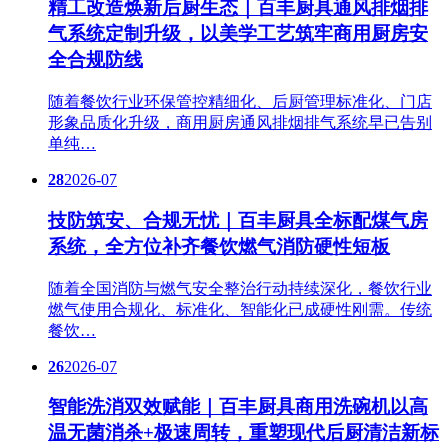
精工改造焕新后厨生态｜百丰厨具通风排烟排
气系统定制升级，以美学工艺筑牢商用厨房安
全合规防线
随着餐饮行业环保管控精细化、后厨管理标准化、门店
形象品质化升级，商用厨房通风排烟排气系统早已告别
单纯…
28
2026-07
技防筑安、合规无忧｜百丰厨具全标配煤气房
系统，全方位补齐餐饮燃气消防硬性短板
随着全国消防与燃气安全整治行动持续深化，餐饮行业
燃气使用合规化、标准化、智能化已成硬性刚需。传统
餐饮…
26
2026-07
智能洗消双效赋能｜百丰厨具商用洗碗机以高
温无菌消杀+极速周转，重塑现代后厨清洁新标