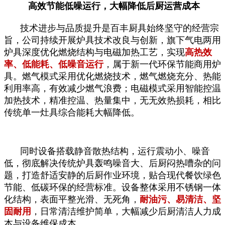
高效节能低噪运行，大幅降低后厨运营成本
技术进步与品质提升是百丰厨具始终坚守的经营宗
旨，公司持续开展炉具技术改良与创新，旗下气电两用
炉具深度优化燃烧结构与电磁加热工艺，实现
高热效
率、低能耗、低噪音运行
，属于新一代环保节能商用炉
具。燃气模式采用优化燃烧技术，燃气燃烧充分、热能
利用率高，有效减少燃气浪费；电磁模式采用智能控温
加热技术，精准控温、热量集中，无无效热损耗，相比
传统单一灶具综合能耗大幅降低。
同时设备搭载静音散热结构，运行震动小、噪音
低，彻底解决传统炉具轰鸣噪音大、后厨闷热嘈杂的问
题，打造舒适安静的后厨作业环境，贴合现代餐饮绿色
节能、低碳环保的经营标准。设备整体采用不锈钢一体
化结构，表面平整光滑、无死角，
耐油污、易清洁、坚
固耐用
，日常清洁维护简单，大幅减少后厨清洁人力成
本与设备维保成本。