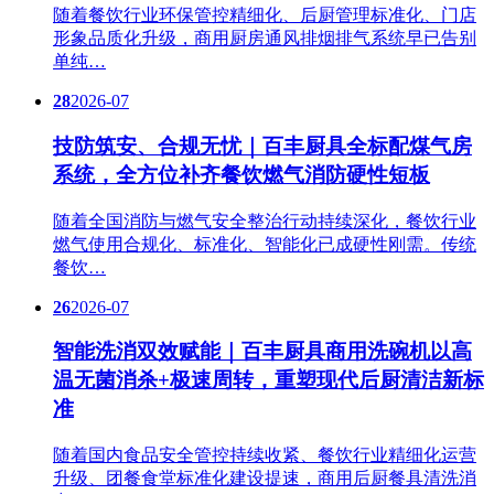
随着餐饮行业环保管控精细化、后厨管理标准化、门店
形象品质化升级，商用厨房通风排烟排气系统早已告别
单纯…
28
2026-07
技防筑安、合规无忧｜百丰厨具全标配煤气房
系统，全方位补齐餐饮燃气消防硬性短板
随着全国消防与燃气安全整治行动持续深化，餐饮行业
燃气使用合规化、标准化、智能化已成硬性刚需。传统
餐饮…
26
2026-07
智能洗消双效赋能｜百丰厨具商用洗碗机以高
温无菌消杀+极速周转，重塑现代后厨清洁新标
准
随着国内食品安全管控持续收紧、餐饮行业精细化运营
升级、团餐食堂标准化建设提速，商用后厨餐具清洗消