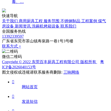
毒、…
快速导航
关于我们
商用厨具工程
服务范围
不锈钢制品
工程案例
煤气
房设备
新闻资讯
洗碗机烤箱设备
联系我们
全国服务热线
13392339597
广东省东莞市茶山镇寿泉路一巷1号3号楼
联系方式 +
微信二维码
Copyright © 2022 东莞百丰厨具工程有限公司 版权所有
粤
ICP备2026040153号
图文侵权或违规请联系服务商删除:
三响网络

网站首页

发送短信