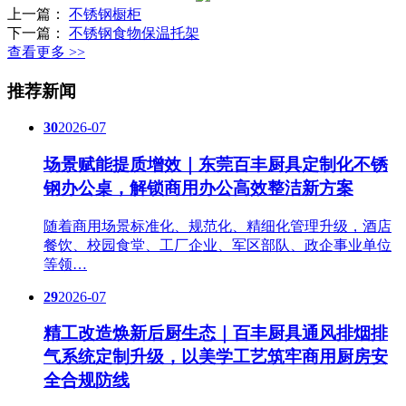
上一篇：
不锈钢橱柜
下一篇：
不锈钢食物保温托架
查看更多 >>
推荐新闻
30
2026-07
场景赋能提质增效｜东莞百丰厨具定制化不锈
钢办公桌，解锁商用办公高效整洁新方案
随着商用场景标准化、规范化、精细化管理升级，酒店
餐饮、校园食堂、工厂企业、军区部队、政企事业单位
等领…
29
2026-07
精工改造焕新后厨生态｜百丰厨具通风排烟排
气系统定制升级，以美学工艺筑牢商用厨房安
全合规防线