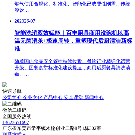
燃气使用合规化、标准化、智能化已成硬性刚需。传统
餐饮…
26
2026-07
智能洗消双效赋能｜百丰厨具商用洗碗机以高
温无菌消杀+极速周转，重塑现代后厨清洁新标
准
随着国内食品安全管控持续收紧、餐饮行业精细化运营
升级、团餐食堂标准化建设提速，商用后厨餐具清洗消
毒、…
快速导航
公司简介
企业文化
产品中心
安全课堂
新闻中心
微信二维码
全国服务热线
13622651697
广东省东莞市常平镇木棆创业二路8号1栋302室
联系方式 +