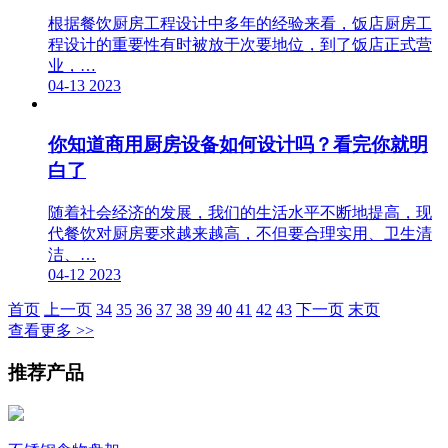
根据餐饮厨房工程设计中多年的经验来看，饭店厨房工
程设计的重要性有时被放于次要地位，到了饭店正式营
业，…
04-13
2023
你知道商用厨房设备如何设计吗？看完你就明
白了
随着社会经济的发展，我们的生活水平不断地提高，现
代餐饮对厨房要求越来越高，不但要合理实用、卫生清
洁、…
04-12
2023
首页
上一页
34
35
36
37
38
39
40
41
42
43
下一页
末页
查看更多 >>
推荐产品