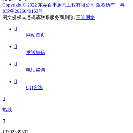
Copyright © 2022 东莞百丰厨具工程有限公司 版权所有
粤
ICP备2026040153号
图文侵权或违规请联系服务商删除:
三响网络

网站首页

发送短信

电话咨询

QQ咨询

热线

13392339597