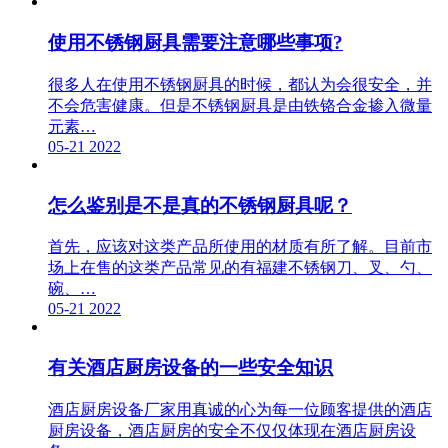
使用不锈钢厨具需要注意哪些事项?
很多人在使用不锈钢厨具的时候，都认为会很安全，并
不会危害健康。但是不锈钢厨具是由铁铬合金掺入微量
元素…
05-21
2022
怎么鉴别是不是真的不锈钢厨具呢？
首先，应该对这类产品所使用的材质有所了解。目前市
场上在售的这类产品常见的有福建不锈钢刀、叉、勺、
碗、…
05-21
2022
有关酒店厨房设备的一些安全知识
酒店厨房设备厂家用真诚的心为每一位顾客提供的酒店
厨房设备，酒店厨房的安全不仅仅体现在酒店厨房设