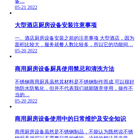
备…
05-21
2022
大型酒店厨房设备安装注意事项
一、酒店厨房设备安装之前的注意事项 大型酒店，因为
面积比较大，服务就餐人数比较多，所以它的功能间…
05-20
2022
商用厨房设备厨具使用禁忌和清洗方法
不锈钢商用厨具虽然其材料是不锈钢制作而成,可以很好
地防水防氧化，但并不代表我们就能随意使用，操作不
当的…
05-20
2022
商用厨房设备使用中的日常维护及安全知识
商用厨房设备虽然是不锈钢制品，不能认为既然说不锈