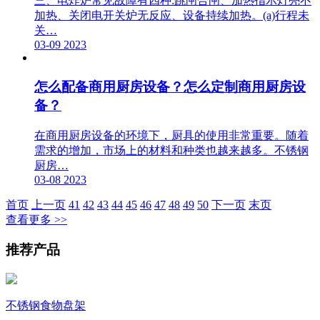
三、电炸炉常见故障有四种:跳闸合闸、加热指示灯亮不
加热、关闭电开关炉无反应、设备持续加热。(a)行程未
关…
03-09
2023
怎么配备商用厨房设备？怎么定制商用厨房设
备？
在商用厨房设备的环境下，厨具的使用非常重要。随着
需求的增加，市场上的材料和种类也越来越多。不锈钢
厨房…
03-08
2023
首页
上一页
41
42
43
44
45
46
47
48
49
50
下一页
末页
查看更多 >>
推荐产品
不锈钢食物盘架