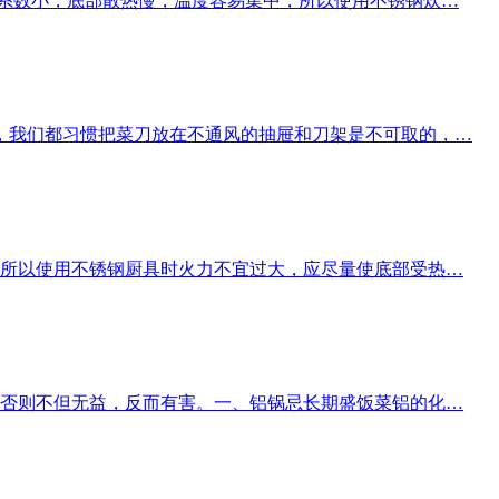
热系数小，底部散热慢，温度容易集中，所以使用不锈钢炊…
，我们都习惯把菜刀放在不通风的抽屉和刀架是不可取的，…
所以使用不锈钢厨具时火力不宜过大，应尽量使底部受热…
否则不但无益，反而有害。一、铝锅忌长期盛饭菜铝的化…