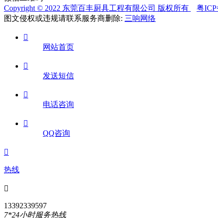
Copyright © 2022 东莞百丰厨具工程有限公司 版权所有
粤ICP
图文侵权或违规请联系服务商删除:
三响网络

网站首页

发送短信

电话咨询

QQ咨询

热线

13392339597
7*24小时服务热线