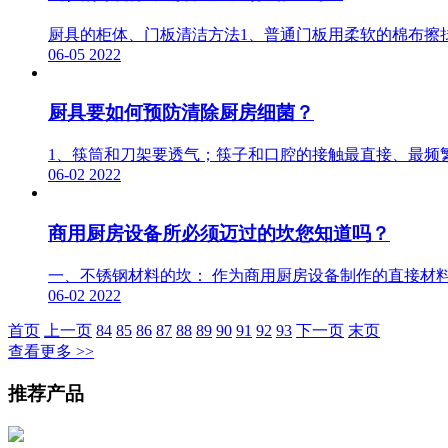
厨具的柜体、门板清洁方法1、普通门板用柔软的棉布擦
06-05
2022
厨具要如何预防清除厨房细菌？
1、筷筒和刀架要透气；筷子和口腔的接触最直接、最频
06-02
2022
商用厨房设备所必须迈过的坎您知道吗？
一、不锈钢材料的坎： 作为商用厨房设备制作的直接材
06-02
2022
首页
上一页
84
85
86
87
88
89
90
91
92
93
下一页
末页
查看更多 >>
推荐产品