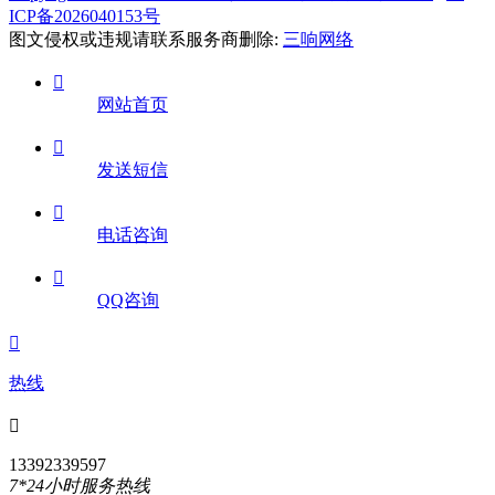
ICP备2026040153号
图文侵权或违规请联系服务商删除:
三响网络

网站首页

发送短信

电话咨询

QQ咨询

热线

13392339597
7*24小时服务热线