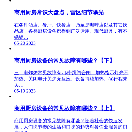
商用厨房常识大盘点，雷区细节曝光
在各种酒店、餐厅、快餐店，乃至是咖啡店以及其它饮
品店，各类厨房设备都得到广泛运用。现代厨具，有不
锈钢…
05-20
2023
商用厨房设备的常见故障有哪些？【下】
三、电炸炉常见故障有四种:跳闸合闸、加热指示灯亮不
加热、关闭电开关炉无反应、设备持续加热。(a)行程未
关…
05-19
2023
商用厨房设备的常见故障有哪些？【上】
商用厨房设备的常见故障有哪些？随着社会的快速发
展，人们快节奏的生活和口味的趋势对餐饮业服务的厨