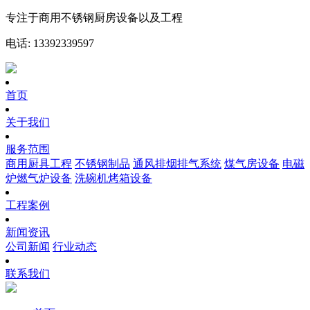
专注于商用不锈钢厨房设备以及工程
电话: 13392339597
首页
关于我们
服务范围
商用厨具工程
不锈钢制品
通风排烟排气系统
煤气房设备
电磁
炉燃气炉设备
洗碗机烤箱设备
工程案例
新闻资讯
公司新闻
行业动态
联系我们