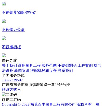
不锈钢食物保温托架
不锈钢办公桌
不锈钢橱柜
快速导航
关于我们
商用厨具工程
服务范围
不锈钢制品
工程案例
煤气
房设备
新闻资讯
洗碗机烤箱设备
联系我们
全国服务热线
13392339597
广东省东莞市茶山镇寿泉路一巷1号3号楼
联系方式 +
微信二维码
Copyright © 2022 东莞百丰厨具工程有限公司 版权所有
粤