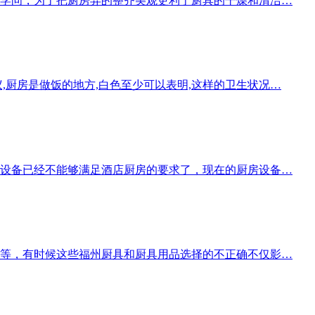
学问，为了把厨房弄的整齐美观更利于厨具的干燥和清洁…
,厨房是做饭的地方,白色至少可以表明,这样的卫生状况…
设备已经不能够满足酒店厨房的要求了，现在的厨房设备…
等，有时候这些福州厨具和厨具用品选择的不正确不仅影…