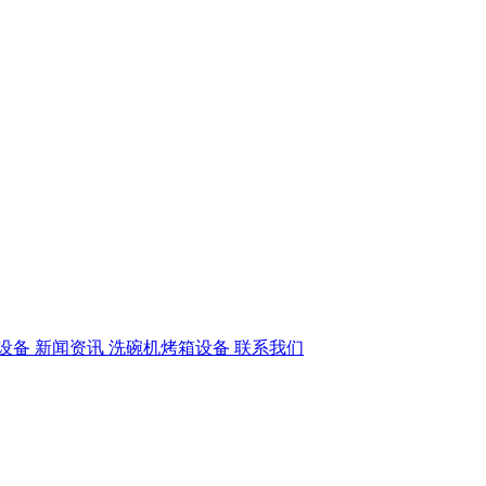
设备
新闻资讯
洗碗机烤箱设备
联系我们