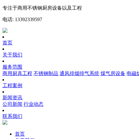
专注于商用不锈钢厨房设备以及工程
电话: 13392339597
首页
关于我们
服务范围
商用厨具工程
不锈钢制品
通风排烟排气系统
煤气房设备
电磁
工程案例
新闻资讯
公司新闻
行业动态
联系我们
首页