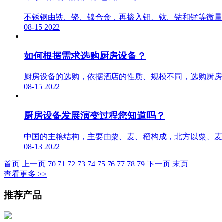
不锈钢由铁、铬、镍合金，再掺入钼、钛、钴和锰等微量
08-15
2022
如何根据需求选购厨房设备？
厨房设备的选购，依据酒店的性质、规模不同，选购厨房
08-15
2022
厨房设备发展演变过程您知道吗？
中国的主粮结构，主要由粟、麦、稻构成，北方以粟、麦
08-13
2022
首页
上一页
70
71
72
73
74
75
76
77
78
79
下一页
末页
查看更多 >>
推荐产品