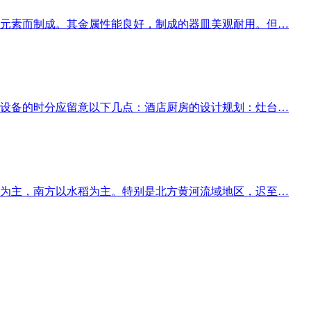
元素而制成。其金属性能良好，制成的器皿美观耐用。但…
设备的时分应留意以下几点：酒店厨房的设计规划：灶台…
为主，南方以水稻为主。特别是北方黄河流域地区，迟至…