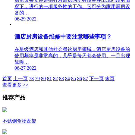
厨房设备安装是指针对厨房内所有设备在出现问题的情
况下，进行的一项服务性的工作。它可分为家用厨房设
备的…
06-29
2022
酒店厨房设备维修中要注意哪些事项？
在星级酒店和其他社会餐饮厨房领域，酒店厨房设备的
使用频率是非常高的，几乎是每天都会使用。一旦出现
故障…
06-27
2022
首页
上一页
78
79
80
81
82
83
84
85
86
87
下一页
末页
查看更多 >>
推荐产品
不锈钢食物盘架